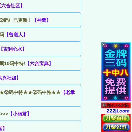
【六合社区】
〖②码〗已更新！
【神鹰】
码
【曾道人】
X
【吉利心水】
10码中特!
【六合宝典】
洪兴社团】
★★②码中特★★②码中特★★
【老掌
X
>>>
【小丽君】
堂】