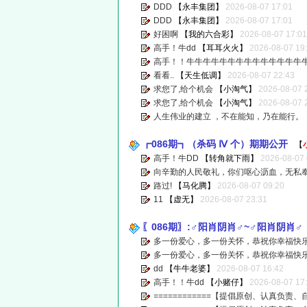
DDD
【
永丰集团
】
2026-08-07 17:01
DDD
【
永丰集团
】
2026-08-07 17:01
好困啊
【
我的六合彩
】
2026-08-07 17:01
高手！牛dd
【
耳耳火火
】
2026-08-07 19
高手！！牛牛牛牛牛牛牛牛牛牛牛牛牛牛牛牛牛牛牛牛牛
看看..
【
天生低调
】
2026-08-07 22:43
求您了,给个机会
【
小淘气
】
2026-08-07 
求您了,给个机会
【
小淘气
】
2026-08-07 
人生伟业的建立 ，不在能知，乃在能行。
┏086期┓（杀码 Ⅳ 个）期期公开
【
高手！牛DD
【
转角就下雨
】
2026-08-07 
向辛勤的人民敬礼，你们呕心沥血，无私
路过!
【
马化腾
】
2026-08-07 09:20
11
【
虚无
】
2026-08-07 23:31
〖086期〗:♂阳肖阴肖♂~♂阳肖阴肖♂
多一份爱心，多一份关怀，恭祝你幸福快
多一份爱心，多一份关怀，恭祝你幸福快
dd
【
牛牛老婆
】
2026-08-07 16:42
高手！！牛dd
【
小赌仔
】
2026-08-07 17
============【提倡原创、认真负责、自