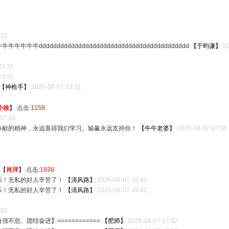
:12
dddddddddddddddddddddddddddddddddddddddddd
【
于昀谦
】
2
23:31
23:31
【
神枪手
】
2026-08-07 23:31
小徐
】
点击:
1159
07:26
奉献的精神，永远直得我们学习。输赢永远支持你！
【
牛牛老婆
】
2026-08-07 07:36
【
肖洋
】
点击:
1838
乐！无私的好人辛苦了！
【
清风路
】
2026-08-07 16:42
乐！无私的好人辛苦了！
【
清风路
】
2026-08-07 16:42
:20
强不息、团结奋进】============
【
肥师
】
2026-08-07 17:32