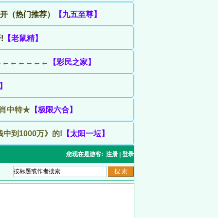
公开（热门推荐）
【九五至尊】
!
【老鼠精】
←←←←←←←
【彩民之家】
】
①肖中特★
【极限六合】
到1000万》的!
【太阳一坛】
您现在是游客:
注册
|
登录