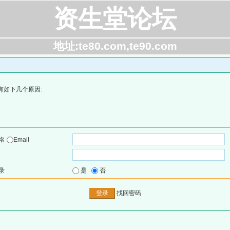
资生堂论坛
地址:te80.com,te90.com
有如下几个原因:
户名
Email
录
是
否
找回密码