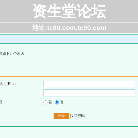
资生堂论坛
地址:te80.com,te90.com
有如下几个原因:
户名
Email
录
是
否
找回密码