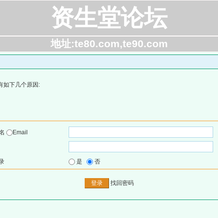
资生堂论坛
地址:te80.com,te90.com
有如下几个原因:
户名
Email
录
是
否
找回密码