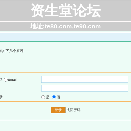
资生堂论坛
地址:te80.com,te90.com
有如下几个原因:
户名
Email
录
是
否
找回密码