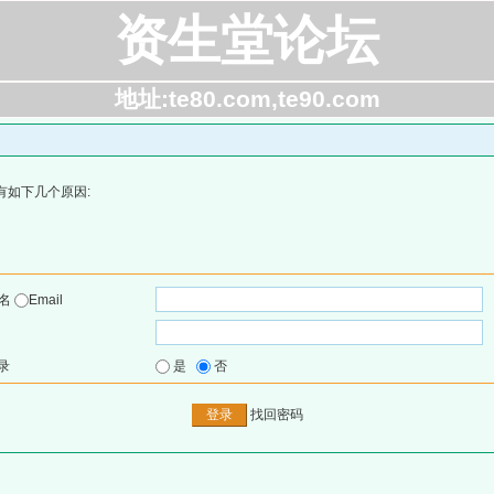
资生堂论坛
地址:te80.com,te90.com
有如下几个原因:
户名
Email
录
是
否
找回密码