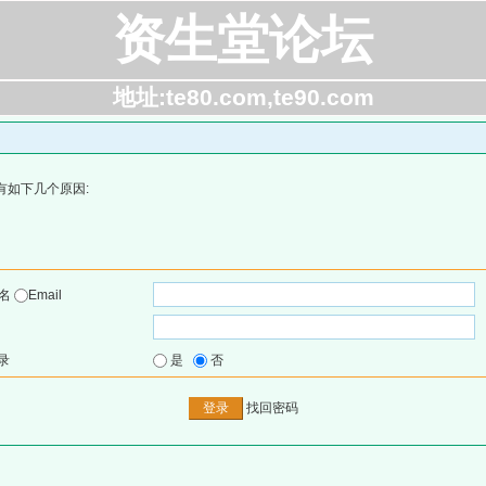
资生堂论坛
地址:te80.com,te90.com
有如下几个原因:
户名
Email
录
是
否
找回密码