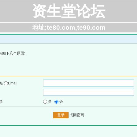
资生堂论坛
地址:te80.com,te90.com
有如下几个原因:
户名
Email
录
是
否
找回密码