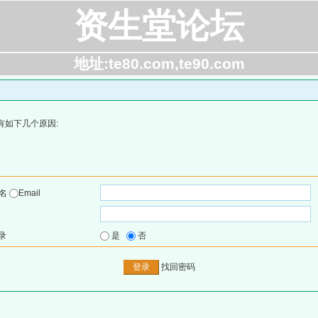
资生堂论坛
地址:te80.com,te90.com
有如下几个原因:
户名
Email
录
是
否
找回密码