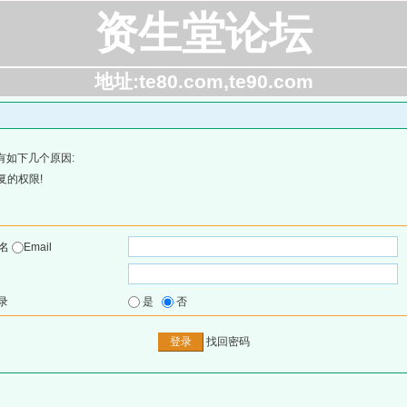
资生堂论坛
地址:te80.com,te90.com
有如下几个原因:
复的权限!
户名
Email
录
是
否
找回密码