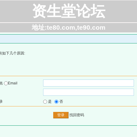
资生堂论坛
地址:te80.com,te90.com
有如下几个原因:
户名
Email
录
是
否
找回密码